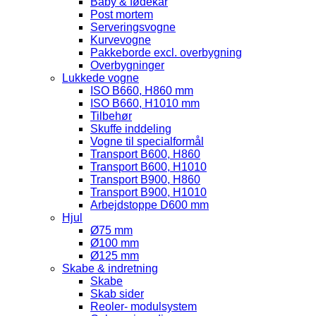
Baby & fødekar
Post mortem
Serveringsvogne
Kurvevogne
Pakkeborde excl. overbygning
Overbygninger
Lukkede vogne
ISO B660, H860 mm
ISO B660, H1010 mm
Tilbehør
Skuffe inddeling
Vogne til specialformål
Transport B600, H860
Transport B600, H1010
Transport B900, H860
Transport B900, H1010
Arbejdstoppe D600 mm
Hjul
Ø75 mm
Ø100 mm
Ø125 mm
Skabe & indretning
Skabe
Skab sider
Reoler- modulsystem