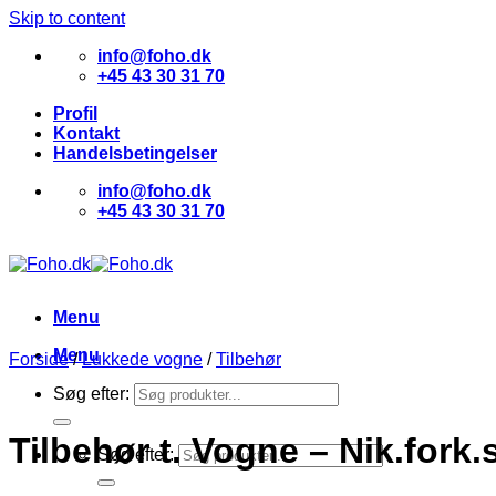
Skip to content
info@foho.dk
+45 43 30 31 70
Profil
Kontakt
Handelsbetingelser
info@foho.dk
+45 43 30 31 70
Menu
Menu
Forside
/
Lukkede vogne
/
Tilbehør
Søg efter:
Tilbehør t. Vogne – Nik.fork
Søg efter: