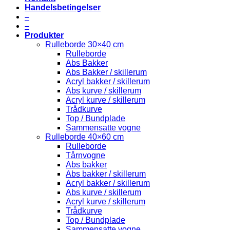
Handelsbetingelser
–
–
Produkter
Rulleborde 30×40 cm
Rulleborde
Abs Bakker
Abs Bakker / skillerum
Acryl bakker / skillerum
Abs kurve / skillerum
Acryl kurve / skillerum
Trådkurve
Top / Bundplade
Sammensatte vogne
Rulleborde 40×60 cm
Rulleborde
Tårnvogne
Abs bakker
Abs bakker / skillerum
Acryl bakker / skillerum
Abs kurve / skillerum
Acryl kurve / skillerum
Trådkurve
Top / Bundplade
Sammensatte vogne