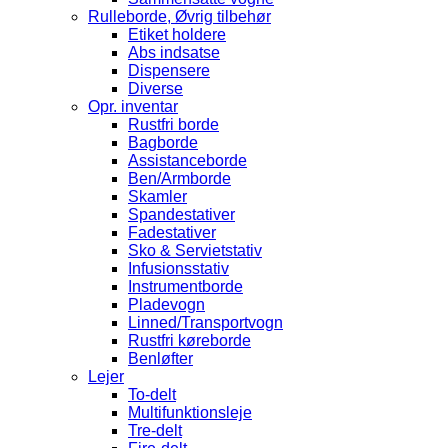
Rulleborde, Øvrig tilbehør
Etiket holdere
Abs indsatse
Dispensere
Diverse
Opr. inventar
Rustfri borde
Bagborde
Assistanceborde
Ben/Armborde
Skamler
Spandestativer
Fadestativer
Sko & Servietstativ
Infusionsstativ
Instrumentborde
Pladevogn
Linned/Transportvogn
Rustfri køreborde
Benløfter
Lejer
To-delt
Multifunktionsleje
Tre-delt