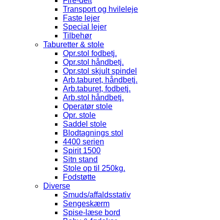
Fire-delt
Transport og hvileleje
Faste lejer
Special lejer
Tilbehør
Taburetter & stole
Opr.stol fodbetj.
Opr.stol håndbetj.
Opr.stol skjult spindel
Arb.taburet, håndbetj.
Arb.taburet, fodbetj.
Arb.stol håndbetj.
Operatør stole
Opr. stole
Saddel stole
Blodtagnings stol
4400 serien
Spirit 1500
Sitn stand
Stole op til 250kg.
Fodstøtte
Diverse
Smuds/affaldsstativ
Sengeskærm
Spise-læse bord