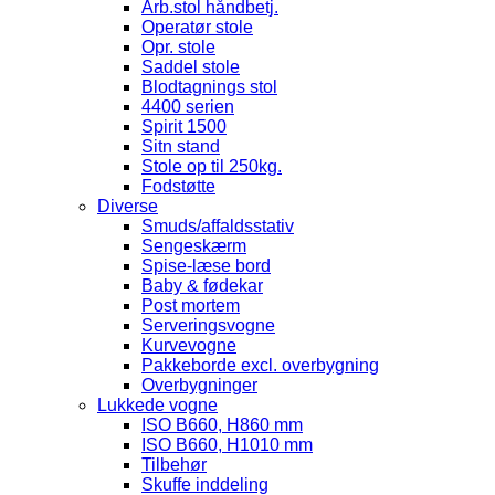
Arb.stol håndbetj.
Operatør stole
Opr. stole
Saddel stole
Blodtagnings stol
4400 serien
Spirit 1500
Sitn stand
Stole op til 250kg.
Fodstøtte
Diverse
Smuds/affaldsstativ
Sengeskærm
Spise-læse bord
Baby & fødekar
Post mortem
Serveringsvogne
Kurvevogne
Pakkeborde excl. overbygning
Overbygninger
Lukkede vogne
ISO B660, H860 mm
ISO B660, H1010 mm
Tilbehør
Skuffe inddeling