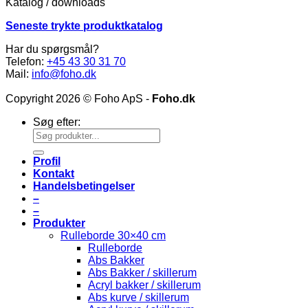
Katalog / downloads
Seneste trykte produktkatalog
Har du spørgsmål?
Telefon:
+45 43 30 31 70
Mail:
info@foho.dk
Copyright 2026 © Foho ApS -
Foho.dk
Søg efter:
Profil
Kontakt
Handelsbetingelser
–
–
Produkter
Rulleborde 30×40 cm
Rulleborde
Abs Bakker
Abs Bakker / skillerum
Acryl bakker / skillerum
Abs kurve / skillerum