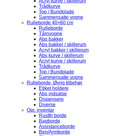
Acryl kurve / skillerum
Trådkurve
Top / Bundplade
Sammensatte vogne
Rulleborde 40×60 cm
Rulleborde
Tårnvogne
Abs bakker
Abs bakker / skillerum
Acryl bakker / skillerum
Abs kurve / skillerum
Acryl kurve / skillerum
Trådkurve
Top / Bundplade
Sammensatte vogne
Rulleborde, Øvrig tilbehør
Etiket holdere
Abs indsatse
Dispensere
Diverse
Opr. inventar
Rustfri borde
Bagborde
Assistanceborde
Ben/Armborde