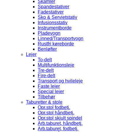
Skamler
Spandestativer
Fadestativer
Sko & Servietstativ
Infusionsstativ
Instrumentborde
Pladevogn
Linned/Transportvogn
Rustfri køreborde
Benløfter
Lejer
To-delt
Multifunktionsleje
Tre-delt
Fire-delt
Transport og hvileleje
Faste lejer
Special lejer
Tilbehør
Taburetter & stole
Opr.stol fodbetj.
Opr.stol håndbetj.
Opr.stol skjult spindel
Arb.taburet, håndbetj.
Arb.taburet, fodbetj.