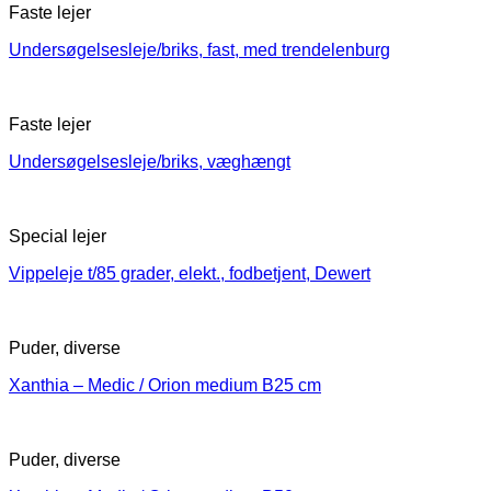
Faste lejer
Undersøgelsesleje/briks, fast, med trendelenburg
Faste lejer
Undersøgelsesleje/briks, væghængt
Special lejer
Vippeleje t/85 grader, elekt., fodbetjent, Dewert
Puder, diverse
Xanthia – Medic / Orion medium B25 cm
Puder, diverse