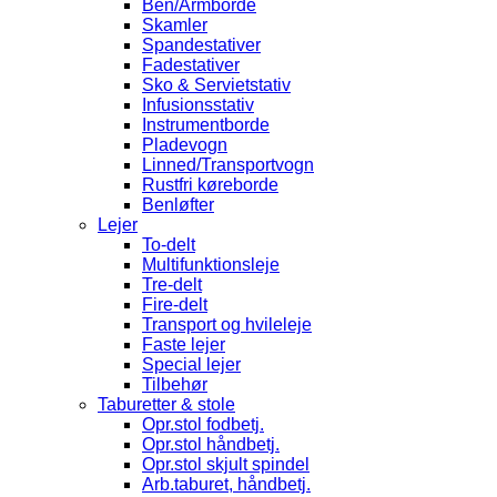
Ben/Armborde
Skamler
Spandestativer
Fadestativer
Sko & Servietstativ
Infusionsstativ
Instrumentborde
Pladevogn
Linned/Transportvogn
Rustfri køreborde
Benløfter
Lejer
To-delt
Multifunktionsleje
Tre-delt
Fire-delt
Transport og hvileleje
Faste lejer
Special lejer
Tilbehør
Taburetter & stole
Opr.stol fodbetj.
Opr.stol håndbetj.
Opr.stol skjult spindel
Arb.taburet, håndbetj.