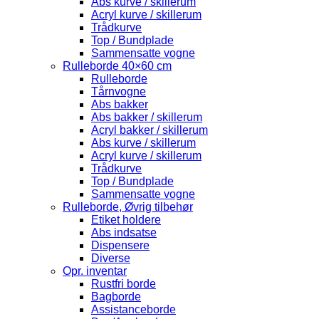
Abs kurve / skillerum
Acryl kurve / skillerum
Trådkurve
Top / Bundplade
Sammensatte vogne
Rulleborde 40×60 cm
Rulleborde
Tårnvogne
Abs bakker
Abs bakker / skillerum
Acryl bakker / skillerum
Abs kurve / skillerum
Acryl kurve / skillerum
Trådkurve
Top / Bundplade
Sammensatte vogne
Rulleborde, Øvrig tilbehør
Etiket holdere
Abs indsatse
Dispensere
Diverse
Opr. inventar
Rustfri borde
Bagborde
Assistanceborde