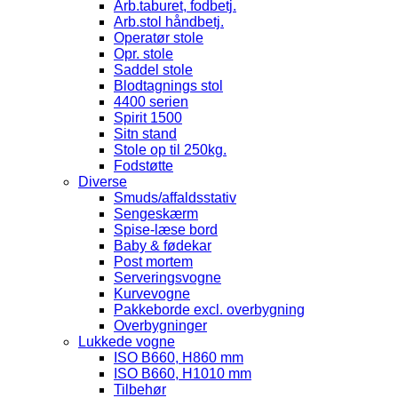
Arb.taburet, fodbetj.
Arb.stol håndbetj.
Operatør stole
Opr. stole
Saddel stole
Blodtagnings stol
4400 serien
Spirit 1500
Sitn stand
Stole op til 250kg.
Fodstøtte
Diverse
Smuds/affaldsstativ
Sengeskærm
Spise-læse bord
Baby & fødekar
Post mortem
Serveringsvogne
Kurvevogne
Pakkeborde excl. overbygning
Overbygninger
Lukkede vogne
ISO B660, H860 mm
ISO B660, H1010 mm
Tilbehør