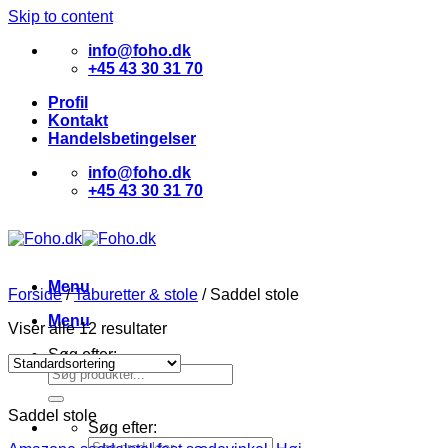
Skip to content
info@foho.dk
+45 43 30 31 70
Profil
Kontakt
Handelsbetingelser
info@foho.dk
+45 43 30 31 70
Menu
Forside
/
Taburetter & stole
/
Saddel stole
Menu
Viser alle 12 resultater
Søg efter:
Saddel stole
Søg efter: