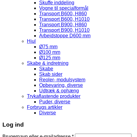
Skuffe inddeling
Vogne til specialformål
Transport B600, H860
Transport B600, H1010
Transport B900, H860
Transport B900, H1010
Arbejdstoppe D600 mm
Hjul
Ø75 mm
Ø100 mm
Ø125 mm
Skabe & indretning
Skabe
Skab sider
Reoler- modulsystem
Opbevaring, diverse
Udtræk & ophæng
Trykaflastende produkter
Puder, diverse
Forbrugs artikler
Diverse
Log ind
Brugernavn eller e-mailadresse
*