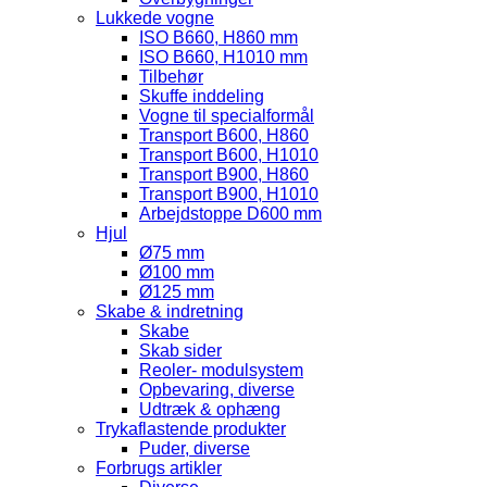
Lukkede vogne
ISO B660, H860 mm
ISO B660, H1010 mm
Tilbehør
Skuffe inddeling
Vogne til specialformål
Transport B600, H860
Transport B600, H1010
Transport B900, H860
Transport B900, H1010
Arbejdstoppe D600 mm
Hjul
Ø75 mm
Ø100 mm
Ø125 mm
Skabe & indretning
Skabe
Skab sider
Reoler- modulsystem
Opbevaring, diverse
Udtræk & ophæng
Trykaflastende produkter
Puder, diverse
Forbrugs artikler