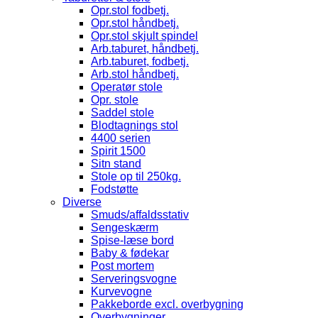
Opr.stol fodbetj.
Opr.stol håndbetj.
Opr.stol skjult spindel
Arb.taburet, håndbetj.
Arb.taburet, fodbetj.
Arb.stol håndbetj.
Operatør stole
Opr. stole
Saddel stole
Blodtagnings stol
4400 serien
Spirit 1500
Sitn stand
Stole op til 250kg.
Fodstøtte
Diverse
Smuds/affaldsstativ
Sengeskærm
Spise-læse bord
Baby & fødekar
Post mortem
Serveringsvogne
Kurvevogne
Pakkeborde excl. overbygning
Overbygninger