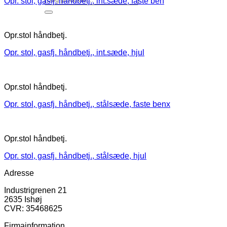
Opr. stol, gasfj. håndbetj., int.sæde, faste ben
Opr.stol håndbetj.
Opr. stol, gasfj. håndbetj., int.sæde, hjul
Opr.stol håndbetj.
Opr. stol, gasfj. håndbetj., stålsæde, faste benx
Opr.stol håndbetj.
Opr. stol, gasfj. håndbetj., stålsæde, hjul
Adresse
Industrigrenen 21
2635 Ishøj
CVR: 35468625
Firmainformation