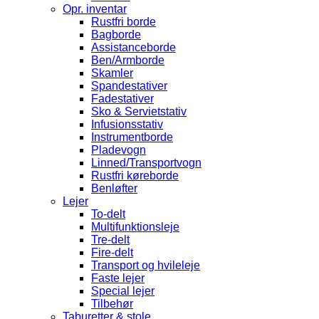
Opr. inventar
Rustfri borde
Bagborde
Assistanceborde
Ben/Armborde
Skamler
Spandestativer
Fadestativer
Sko & Servietstativ
Infusionsstativ
Instrumentborde
Pladevogn
Linned/Transportvogn
Rustfri køreborde
Benløfter
Lejer
To-delt
Multifunktionsleje
Tre-delt
Fire-delt
Transport og hvileleje
Faste lejer
Special lejer
Tilbehør
Taburetter & stole