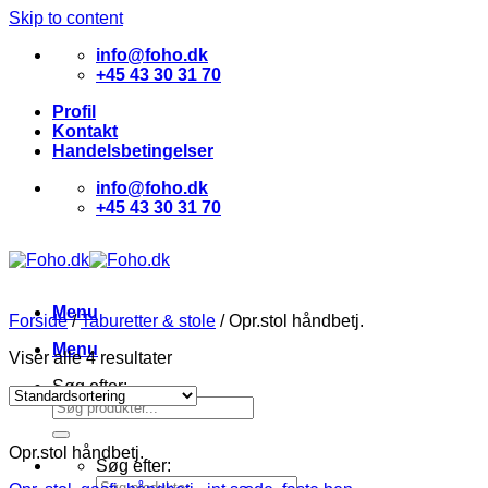
Skip to content
info@foho.dk
+45 43 30 31 70
Profil
Kontakt
Handelsbetingelser
info@foho.dk
+45 43 30 31 70
Menu
Forside
/
Taburetter & stole
/
Opr.stol håndbetj.
Menu
Viser alle 4 resultater
Søg efter:
Opr.stol håndbetj.
Søg efter: