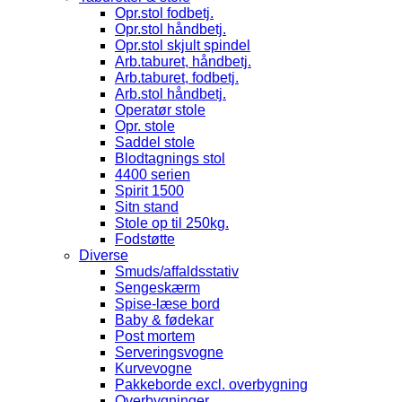
Opr.stol fodbetj.
Opr.stol håndbetj.
Opr.stol skjult spindel
Arb.taburet, håndbetj.
Arb.taburet, fodbetj.
Arb.stol håndbetj.
Operatør stole
Opr. stole
Saddel stole
Blodtagnings stol
4400 serien
Spirit 1500
Sitn stand
Stole op til 250kg.
Fodstøtte
Diverse
Smuds/affaldsstativ
Sengeskærm
Spise-læse bord
Baby & fødekar
Post mortem
Serveringsvogne
Kurvevogne
Pakkeborde excl. overbygning
Overbygninger