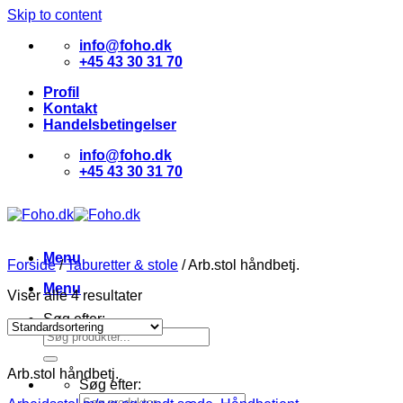
Skip to content
info@foho.dk
+45 43 30 31 70
Profil
Kontakt
Handelsbetingelser
info@foho.dk
+45 43 30 31 70
Menu
Forside
/
Taburetter & stole
/
Arb.stol håndbetj.
Menu
Viser alle 4 resultater
Søg efter:
Arb.stol håndbetj.
Søg efter: