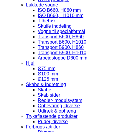
Lukkede vogne
ISO B660, H860 mm
ISO B660, H1010 mm
Tilbehør
Skuffe inddeling
Vogne til specialformål
Transport B600, H860
Transport B600, H1010
Transport B900, H860
Transport B900, H1010
Arbejdstoppe D600 mm
Hjul
Ø75 mm
Ø100 mm
Ø125 mm
Skabe & indretning
Skabe
Skab sider
Reoler- modulsystem
Opbevaring, diverse
Udtræk & ophæng
Trykaflastende produkter
Puder, diverse
Forbrugs artikler