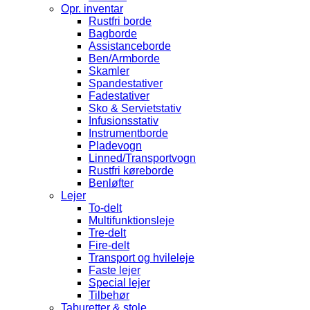
Opr. inventar
Rustfri borde
Bagborde
Assistanceborde
Ben/Armborde
Skamler
Spandestativer
Fadestativer
Sko & Servietstativ
Infusionsstativ
Instrumentborde
Pladevogn
Linned/Transportvogn
Rustfri køreborde
Benløfter
Lejer
To-delt
Multifunktionsleje
Tre-delt
Fire-delt
Transport og hvileleje
Faste lejer
Special lejer
Tilbehør
Taburetter & stole