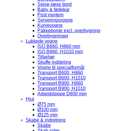
Spise-læse bord
Baby & fødekar
Post mortem
Serveringsvogne
Kurvevogne
Pakkeborde excl. overbygning
Overbygninger
Lukkede vogne
ISO B660, H860 mm
ISO B660, H1010 mm
Tilbehør
Skuffe inddeling
Vogne til specialformål
Transport B600, H860
Transport B600, H1010
Transport B900, H860
Transport B900, H1010
Arbejdstoppe D600 mm
Hjul
Ø75 mm
Ø100 mm
Ø125 mm
Skabe & indretning
Skabe
Skab sider