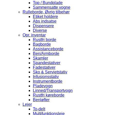
Top / Bundplade
Sammensatte vogne
Rulleborde, Øvrig tilbehør
Etiket holdere
Abs indsatse
Dispensere
Diverse
Opr. inventar
Rustfri borde
Bagborde
Assistanceborde
Ben/Armborde
Skamler
Spandestativer
Fadestativer
Sko & Servietstativ
Infusionsstativ
Instrumentborde
Pladevogn
Linned/Transportvogn
Rustfri køreborde
Benløfter
Lejer
To-delt
Multifunktionsleje