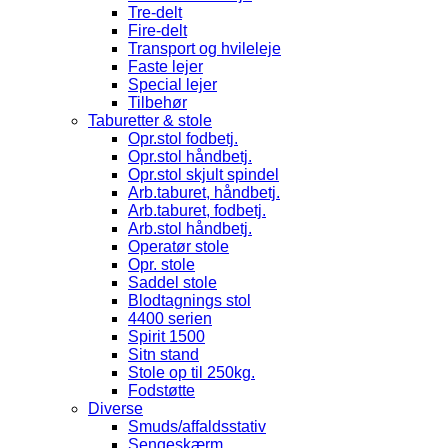
Tre-delt
Fire-delt
Transport og hvileleje
Faste lejer
Special lejer
Tilbehør
Taburetter & stole
Opr.stol fodbetj.
Opr.stol håndbetj.
Opr.stol skjult spindel
Arb.taburet, håndbetj.
Arb.taburet, fodbetj.
Arb.stol håndbetj.
Operatør stole
Opr. stole
Saddel stole
Blodtagnings stol
4400 serien
Spirit 1500
Sitn stand
Stole op til 250kg.
Fodstøtte
Diverse
Smuds/affaldsstativ
Sengeskærm