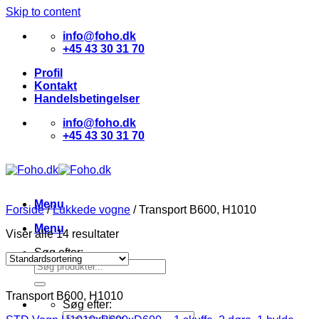
Skip to content
info@foho.dk
+45 43 30 31 70
Profil
Kontakt
Handelsbetingelser
info@foho.dk
+45 43 30 31 70
Menu
Forside
/
Lukkede vogne
/
Transport B600, H1010
Menu
Viser alle 14 resultater
Søg efter:
Transport B600, H1010
Søg efter: