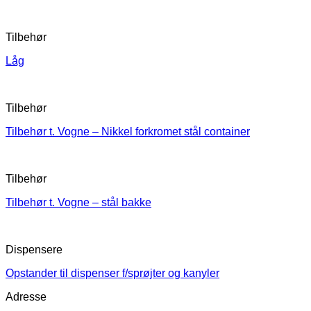
Tilbehør
Låg
Tilbehør
Tilbehør t. Vogne – Nikkel forkromet stål container
Tilbehør
Tilbehør t. Vogne – stål bakke
Dispensere
Opstander til dispenser f/sprøjter og kanyler
Adresse