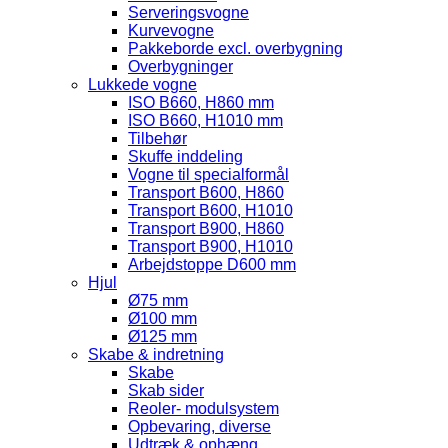
Serveringsvogne
Kurvevogne
Pakkeborde excl. overbygning
Overbygninger
Lukkede vogne
ISO B660, H860 mm
ISO B660, H1010 mm
Tilbehør
Skuffe inddeling
Vogne til specialformål
Transport B600, H860
Transport B600, H1010
Transport B900, H860
Transport B900, H1010
Arbejdstoppe D600 mm
Hjul
Ø75 mm
Ø100 mm
Ø125 mm
Skabe & indretning
Skabe
Skab sider
Reoler- modulsystem
Opbevaring, diverse
Udtræk & ophæng