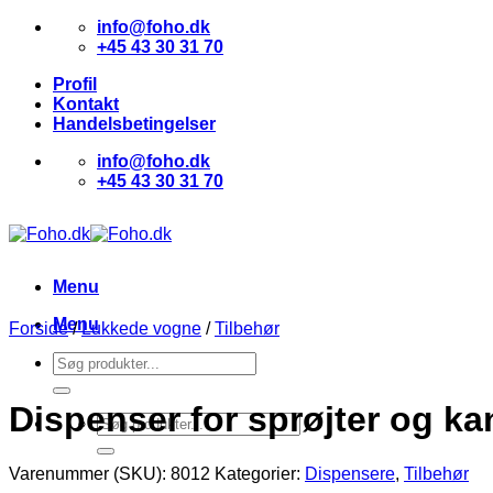
Skip
info@foho.dk
to
+45 43 30 31 70
content
Profil
Kontakt
Handelsbetingelser
info@foho.dk
+45 43 30 31 70
Menu
Menu
Forside
/
Lukkede vogne
/
Tilbehør
Søg
efter:
Dispenser for sprøjter og k
Søg
efter:
Varenummer (SKU):
8012
Kategorier:
Dispensere
,
Tilbehør