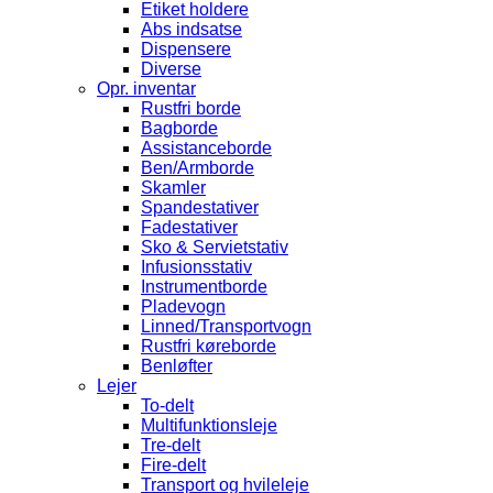
Etiket holdere
Abs indsatse
Dispensere
Diverse
Opr. inventar
Rustfri borde
Bagborde
Assistanceborde
Ben/Armborde
Skamler
Spandestativer
Fadestativer
Sko & Servietstativ
Infusionsstativ
Instrumentborde
Pladevogn
Linned/Transportvogn
Rustfri køreborde
Benløfter
Lejer
To-delt
Multifunktionsleje
Tre-delt
Fire-delt
Transport og hvileleje