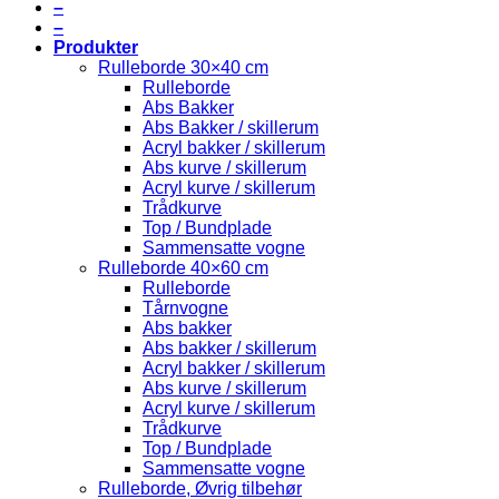
–
–
Produkter
Rulleborde 30×40 cm
Rulleborde
Abs Bakker
Abs Bakker / skillerum
Acryl bakker / skillerum
Abs kurve / skillerum
Acryl kurve / skillerum
Trådkurve
Top / Bundplade
Sammensatte vogne
Rulleborde 40×60 cm
Rulleborde
Tårnvogne
Abs bakker
Abs bakker / skillerum
Acryl bakker / skillerum
Abs kurve / skillerum
Acryl kurve / skillerum
Trådkurve
Top / Bundplade
Sammensatte vogne
Rulleborde, Øvrig tilbehør