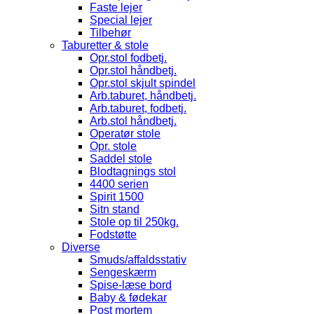
Faste lejer
Special lejer
Tilbehør
Taburetter & stole
Opr.stol fodbetj.
Opr.stol håndbetj.
Opr.stol skjult spindel
Arb.taburet, håndbetj.
Arb.taburet, fodbetj.
Arb.stol håndbetj.
Operatør stole
Opr. stole
Saddel stole
Blodtagnings stol
4400 serien
Spirit 1500
Sitn stand
Stole op til 250kg.
Fodstøtte
Diverse
Smuds/affaldsstativ
Sengeskærm
Spise-læse bord
Baby & fødekar
Post mortem