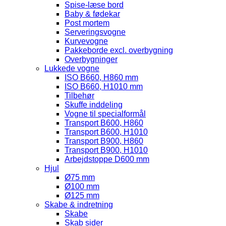
Spise-læse bord
Baby & fødekar
Post mortem
Serveringsvogne
Kurvevogne
Pakkeborde excl. overbygning
Overbygninger
Lukkede vogne
ISO B660, H860 mm
ISO B660, H1010 mm
Tilbehør
Skuffe inddeling
Vogne til specialformål
Transport B600, H860
Transport B600, H1010
Transport B900, H860
Transport B900, H1010
Arbejdstoppe D600 mm
Hjul
Ø75 mm
Ø100 mm
Ø125 mm
Skabe & indretning
Skabe
Skab sider