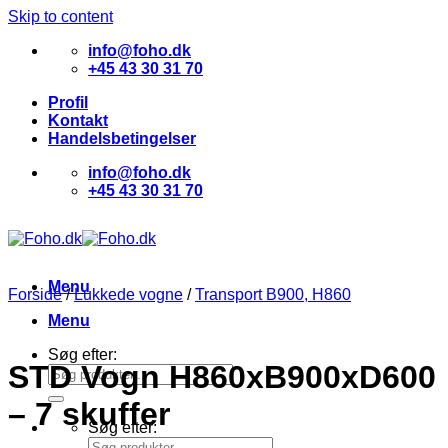
Skip to content
info@foho.dk
+45 43 30 31 70
Profil
Kontakt
Handelsbetingelser
info@foho.dk
+45 43 30 31 70
Menu
Forside
/
Lukkede vogne
/
Transport B900, H860
Menu
Søg efter:
STD Vogn H860xB900xD600
– 7 skuffer
Søg efter: