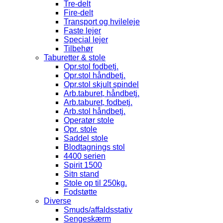
Tre-delt
Fire-delt
Transport og hvileleje
Faste lejer
Special lejer
Tilbehør
Taburetter & stole
Opr.stol fodbetj.
Opr.stol håndbetj.
Opr.stol skjult spindel
Arb.taburet, håndbetj.
Arb.taburet, fodbetj.
Arb.stol håndbetj.
Operatør stole
Opr. stole
Saddel stole
Blodtagnings stol
4400 serien
Spirit 1500
Sitn stand
Stole op til 250kg.
Fodstøtte
Diverse
Smuds/affaldsstativ
Sengeskærm