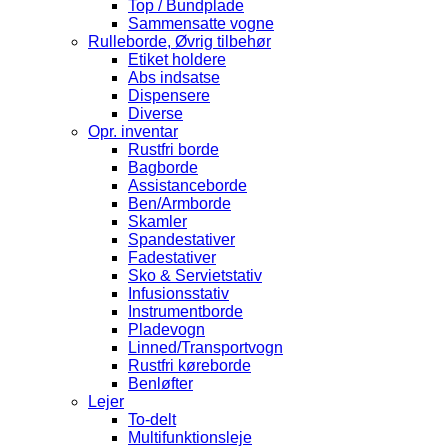
Top / Bundplade
Sammensatte vogne
Rulleborde, Øvrig tilbehør
Etiket holdere
Abs indsatse
Dispensere
Diverse
Opr. inventar
Rustfri borde
Bagborde
Assistanceborde
Ben/Armborde
Skamler
Spandestativer
Fadestativer
Sko & Servietstativ
Infusionsstativ
Instrumentborde
Pladevogn
Linned/Transportvogn
Rustfri køreborde
Benløfter
Lejer
To-delt
Multifunktionsleje