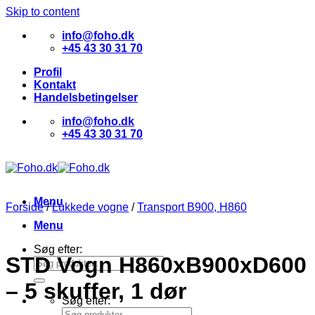
Skip to content
info@foho.dk
+45 43 30 31 70
Profil
Kontakt
Handelsbetingelser
info@foho.dk
+45 43 30 31 70
Menu
Forside
/
Lukkede vogne
/
Transport B900, H860
Menu
Søg efter:
STD Vogn H860xB900xD600
– 5 skuffer, 1 dør
Søg efter: