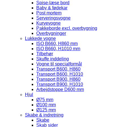
Spise-læse bord
Baby & fødekar
Post mortem
Serveringsvogne
Kurvevogne
Pakkeborde excl. overbygning
Overbygninger
Lukkede vogne
ISO B660, H860 mm
ISO B660, H1010 mm
Tilbehør
Skuffe inddeling
Vogne til specialformål
Transport B600, H860
Transport B600, H1010
Transport B900, H860
Transport B900, H1010
Arbejdstoppe D600 mm
Hjul
Ø75 mm
Ø100 mm
Ø125 mm
Skabe & indretning
Skabe
Skab sider