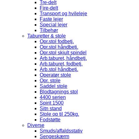
Tre-delt
Fire-delt
Transport og hvileleje
Faste lejer
Special lejer
Tilbehør
Taburetter & stole
Opr.stol fodbetj.
Opr.stol håndbetj.
Opr.stol skjult spindel
Arb.taburet, håndbetj.
Arb.taburet, fodbetj.
Arb.stol håndbetj.
Operatør stole
Opr. stole
Saddel stole
Blodtagnings stol
4400 serien
Spirit 1500
Sitn stand
Stole op til 250kg.
Fodstøtte
Diverse
Smuds/affaldsstativ
Sengeskærm