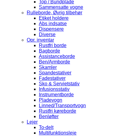
Top / Bundplade
Sammensatte vogne
Rulleborde, Øvrig tilbehør
Etiket holdere
Abs indsatse
Dispensere
Diverse
Opr. inventar
Rustfri borde
Bagborde
Assistanceborde
Ben/Armborde
Skamler
Spandestativer
Fadestativer
Sko & Servietstativ
Infusionsstativ
Instrumentborde
Pladevogn
Linned/Transportvogn
Rustfri køreborde
Benløfter
Lejer
To-delt
Multifunktionsleje