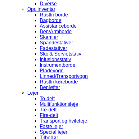
Diverse
Opr. inventar
Rustfri borde
Bagborde
Assistanceborde
Ben/Armborde
Skamler
Spandestativer
Fadestativer
Sko & Servietstativ
Infusionsstativ
Instrumentborde
Pladevogn
Linned/Transportvogn
Rustfri køreborde
Benløfter
Lejer
To-delt
Multifunktionsleje
Tre-delt
Fire-delt
Transport og hvileleje
Faste lejer
Special lejer
Tilbehør