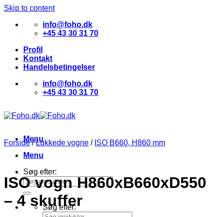
Skip to content
info@foho.dk
+45 43 30 31 70
Profil
Kontakt
Handelsbetingelser
info@foho.dk
+45 43 30 31 70
Menu
Forside
/
Lukkede vogne
/
ISO B660, H860 mm
Menu
Søg efter:
ISO vogn H860xB660xD550
– 4 skuffer
Søg efter: