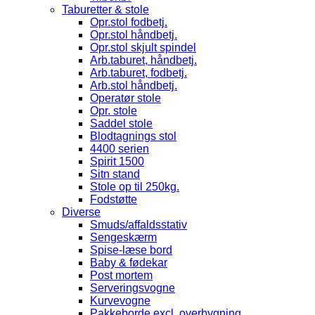
Taburetter & stole
Opr.stol fodbetj.
Opr.stol håndbetj.
Opr.stol skjult spindel
Arb.taburet, håndbetj.
Arb.taburet, fodbetj.
Arb.stol håndbetj.
Operatør stole
Opr. stole
Saddel stole
Blodtagnings stol
4400 serien
Spirit 1500
Sitn stand
Stole op til 250kg.
Fodstøtte
Diverse
Smuds/affaldsstativ
Sengeskærm
Spise-læse bord
Baby & fødekar
Post mortem
Serveringsvogne
Kurvevogne
Pakkeborde excl. overbygning