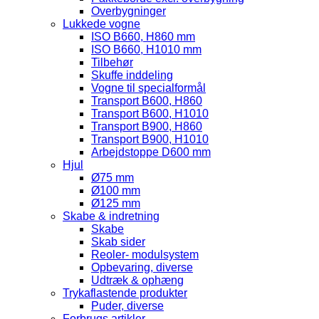
Overbygninger
Lukkede vogne
ISO B660, H860 mm
ISO B660, H1010 mm
Tilbehør
Skuffe inddeling
Vogne til specialformål
Transport B600, H860
Transport B600, H1010
Transport B900, H860
Transport B900, H1010
Arbejdstoppe D600 mm
Hjul
Ø75 mm
Ø100 mm
Ø125 mm
Skabe & indretning
Skabe
Skab sider
Reoler- modulsystem
Opbevaring, diverse
Udtræk & ophæng
Trykaflastende produkter
Puder, diverse
Forbrugs artikler