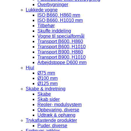
Overbygninger
Lukkede vogne
ISO B660, H860 mm
ISO B660, H1010 mm
Tilbehør
Skuffe inddeling
Vogne til specialformål
Transport B600, H860
Transport B600, H1010
Transport B900, H860
Transport B900, H1010
Arbejdstoppe D600 mm
Hjul
Ø75 mm
Ø100 mm
Ø125 mm
Skabe & indretning
Skabe
Skab sider
Reoler- modulsystem
Opbevaring, diverse
Udtræk & ophæng
Trykaflastende produkter
Puder, diverse
Forbrugs artikler