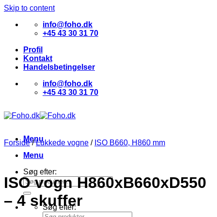
Skip to content
info@foho.dk
+45 43 30 31 70
Profil
Kontakt
Handelsbetingelser
info@foho.dk
+45 43 30 31 70
Menu
Forside
/
Lukkede vogne
/
ISO B660, H860 mm
Menu
Søg efter:
ISO vogn H860xB660xD550
– 4 skuffer
Søg efter: