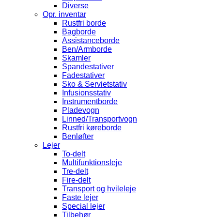
Diverse
Opr. inventar
Rustfri borde
Bagborde
Assistanceborde
Ben/Armborde
Skamler
Spandestativer
Fadestativer
Sko & Servietstativ
Infusionsstativ
Instrumentborde
Pladevogn
Linned/Transportvogn
Rustfri køreborde
Benløfter
Lejer
To-delt
Multifunktionsleje
Tre-delt
Fire-delt
Transport og hvileleje
Faste lejer
Special lejer
Tilbehør