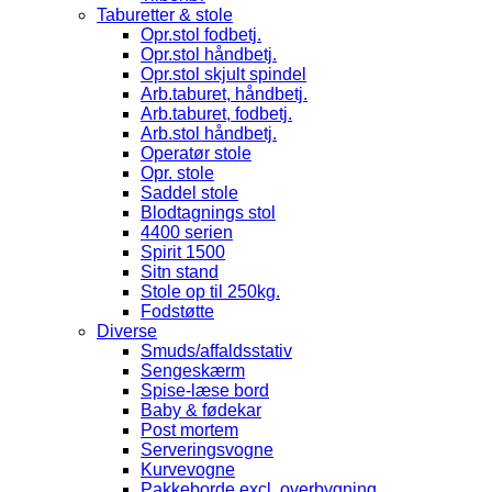
Taburetter & stole
Opr.stol fodbetj.
Opr.stol håndbetj.
Opr.stol skjult spindel
Arb.taburet, håndbetj.
Arb.taburet, fodbetj.
Arb.stol håndbetj.
Operatør stole
Opr. stole
Saddel stole
Blodtagnings stol
4400 serien
Spirit 1500
Sitn stand
Stole op til 250kg.
Fodstøtte
Diverse
Smuds/affaldsstativ
Sengeskærm
Spise-læse bord
Baby & fødekar
Post mortem
Serveringsvogne
Kurvevogne
Pakkeborde excl. overbygning