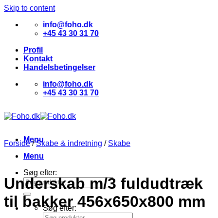
Skip to content
info@foho.dk
+45 43 30 31 70
Profil
Kontakt
Handelsbetingelser
info@foho.dk
+45 43 30 31 70
Menu
Forside
/
Skabe & indretning
/
Skabe
Menu
Søg efter:
Underskab m/3 fuldudtræk
til bakker 456x650x800 mm
Søg efter: