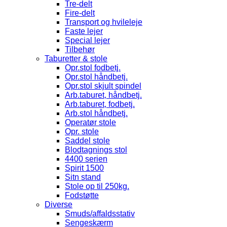
Tre-delt
Fire-delt
Transport og hvileleje
Faste lejer
Special lejer
Tilbehør
Taburetter & stole
Opr.stol fodbetj.
Opr.stol håndbetj.
Opr.stol skjult spindel
Arb.taburet, håndbetj.
Arb.taburet, fodbetj.
Arb.stol håndbetj.
Operatør stole
Opr. stole
Saddel stole
Blodtagnings stol
4400 serien
Spirit 1500
Sitn stand
Stole op til 250kg.
Fodstøtte
Diverse
Smuds/affaldsstativ
Sengeskærm