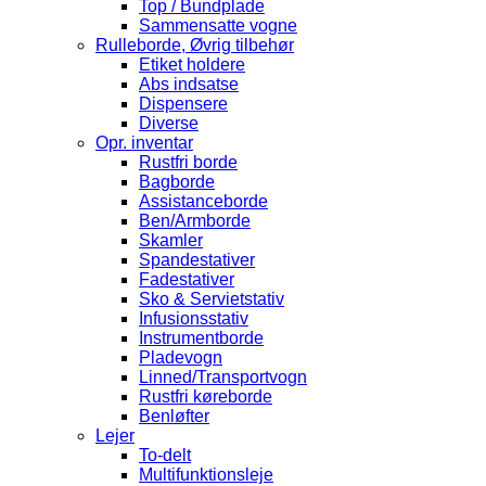
Top / Bundplade
Sammensatte vogne
Rulleborde, Øvrig tilbehør
Etiket holdere
Abs indsatse
Dispensere
Diverse
Opr. inventar
Rustfri borde
Bagborde
Assistanceborde
Ben/Armborde
Skamler
Spandestativer
Fadestativer
Sko & Servietstativ
Infusionsstativ
Instrumentborde
Pladevogn
Linned/Transportvogn
Rustfri køreborde
Benløfter
Lejer
To-delt
Multifunktionsleje