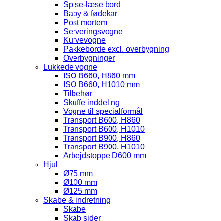
Spise-læse bord
Baby & fødekar
Post mortem
Serveringsvogne
Kurvevogne
Pakkeborde excl. overbygning
Overbygninger
Lukkede vogne
ISO B660, H860 mm
ISO B660, H1010 mm
Tilbehør
Skuffe inddeling
Vogne til specialformål
Transport B600, H860
Transport B600, H1010
Transport B900, H860
Transport B900, H1010
Arbejdstoppe D600 mm
Hjul
Ø75 mm
Ø100 mm
Ø125 mm
Skabe & indretning
Skabe
Skab sider