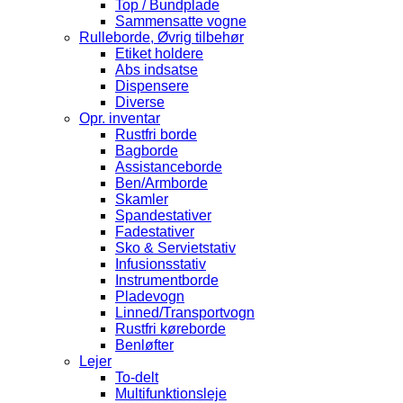
Top / Bundplade
Sammensatte vogne
Rulleborde, Øvrig tilbehør
Etiket holdere
Abs indsatse
Dispensere
Diverse
Opr. inventar
Rustfri borde
Bagborde
Assistanceborde
Ben/Armborde
Skamler
Spandestativer
Fadestativer
Sko & Servietstativ
Infusionsstativ
Instrumentborde
Pladevogn
Linned/Transportvogn
Rustfri køreborde
Benløfter
Lejer
To-delt
Multifunktionsleje