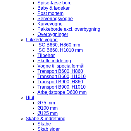
Spise-læse bord
Baby & fødekar
Post mortem
Serveringsvogne
Kurvevogne
Pakkeborde excl. overbygning
Overbygninger
Lukkede vogne
ISO B660, H860 mm
ISO B660, H1010 mm
Tilbehør
Skuffe inddeling
Vogne til specialformål
Transport B600, H860
Transport B600, H1010
Transport B900, H860
Transport B900, H1010
Arbejdstoppe D600 mm
Hjul
Ø75 mm
Ø100 mm
Ø125 mm
Skabe & indretning
Skabe
Skab sider