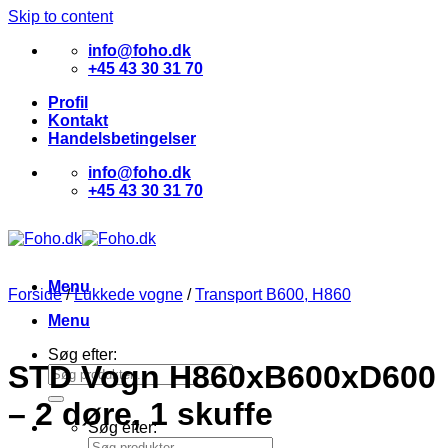
Skip to content
info@foho.dk
+45 43 30 31 70
Profil
Kontakt
Handelsbetingelser
info@foho.dk
+45 43 30 31 70
Menu
Forside
/
Lukkede vogne
/
Transport B600, H860
Menu
Søg efter:
STD Vogn H860xB600xD600
– 2 døre, 1 skuffe
Søg efter: