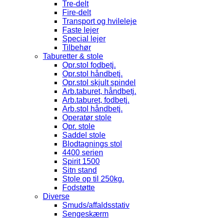
Tre-delt
Fire-delt
Transport og hvileleje
Faste lejer
Special lejer
Tilbehør
Taburetter & stole
Opr.stol fodbetj.
Opr.stol håndbetj.
Opr.stol skjult spindel
Arb.taburet, håndbetj.
Arb.taburet, fodbetj.
Arb.stol håndbetj.
Operatør stole
Opr. stole
Saddel stole
Blodtagnings stol
4400 serien
Spirit 1500
Sitn stand
Stole op til 250kg.
Fodstøtte
Diverse
Smuds/affaldsstativ
Sengeskærm