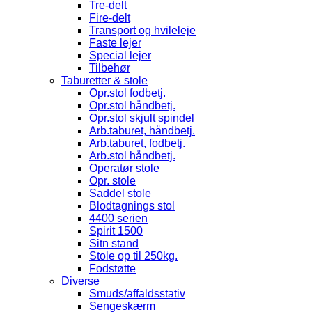
Tre-delt
Fire-delt
Transport og hvileleje
Faste lejer
Special lejer
Tilbehør
Taburetter & stole
Opr.stol fodbetj.
Opr.stol håndbetj.
Opr.stol skjult spindel
Arb.taburet, håndbetj.
Arb.taburet, fodbetj.
Arb.stol håndbetj.
Operatør stole
Opr. stole
Saddel stole
Blodtagnings stol
4400 serien
Spirit 1500
Sitn stand
Stole op til 250kg.
Fodstøtte
Diverse
Smuds/affaldsstativ
Sengeskærm