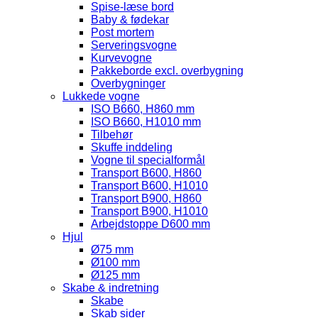
Spise-læse bord
Baby & fødekar
Post mortem
Serveringsvogne
Kurvevogne
Pakkeborde excl. overbygning
Overbygninger
Lukkede vogne
ISO B660, H860 mm
ISO B660, H1010 mm
Tilbehør
Skuffe inddeling
Vogne til specialformål
Transport B600, H860
Transport B600, H1010
Transport B900, H860
Transport B900, H1010
Arbejdstoppe D600 mm
Hjul
Ø75 mm
Ø100 mm
Ø125 mm
Skabe & indretning
Skabe
Skab sider