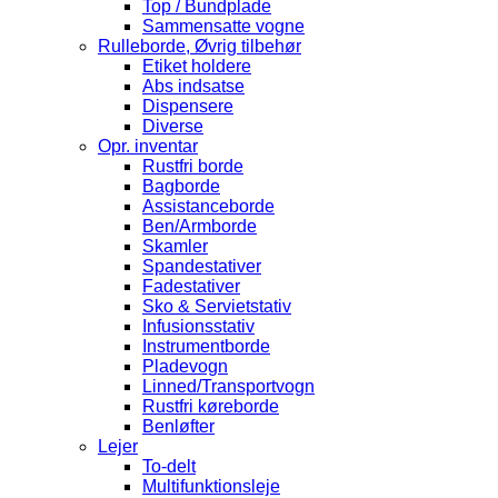
Top / Bundplade
Sammensatte vogne
Rulleborde, Øvrig tilbehør
Etiket holdere
Abs indsatse
Dispensere
Diverse
Opr. inventar
Rustfri borde
Bagborde
Assistanceborde
Ben/Armborde
Skamler
Spandestativer
Fadestativer
Sko & Servietstativ
Infusionsstativ
Instrumentborde
Pladevogn
Linned/Transportvogn
Rustfri køreborde
Benløfter
Lejer
To-delt
Multifunktionsleje