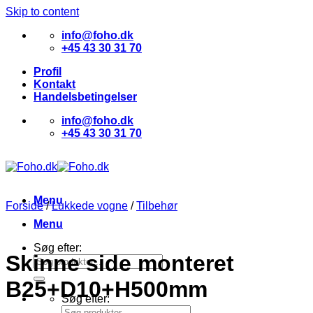
Skip to content
info@foho.dk
+45 43 30 31 70
Profil
Kontakt
Handelsbetingelser
info@foho.dk
+45 43 30 31 70
Menu
Forside
/
Lukkede vogne
/
Tilbehør
Menu
Søg efter:
Skinne side monteret
B25+D10+H500mm
Søg efter: