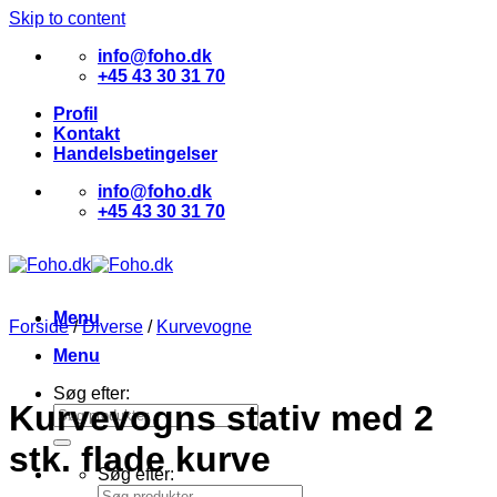
Skip to content
info@foho.dk
+45 43 30 31 70
Profil
Kontakt
Handelsbetingelser
info@foho.dk
+45 43 30 31 70
Menu
Forside
/
Diverse
/
Kurvevogne
Menu
Søg efter:
Kurvevogns stativ med 2
stk. flade kurve
Søg efter: