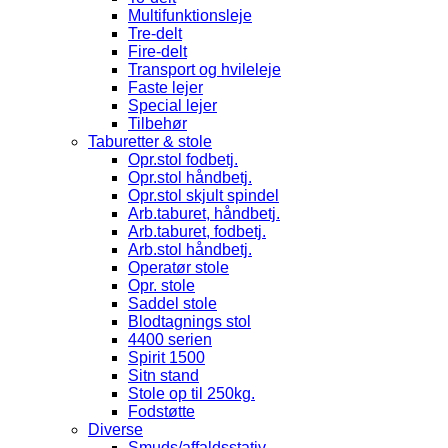
Multifunktionsleje
Tre-delt
Fire-delt
Transport og hvileleje
Faste lejer
Special lejer
Tilbehør
Taburetter & stole
Opr.stol fodbetj.
Opr.stol håndbetj.
Opr.stol skjult spindel
Arb.taburet, håndbetj.
Arb.taburet, fodbetj.
Arb.stol håndbetj.
Operatør stole
Opr. stole
Saddel stole
Blodtagnings stol
4400 serien
Spirit 1500
Sitn stand
Stole op til 250kg.
Fodstøtte
Diverse
Smuds/affaldsstativ