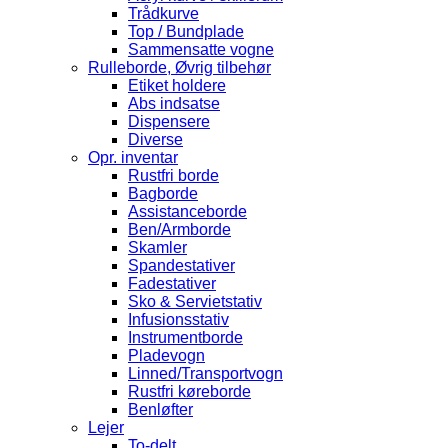
Trådkurve
Top / Bundplade
Sammensatte vogne
Rulleborde, Øvrig tilbehør
Etiket holdere
Abs indsatse
Dispensere
Diverse
Opr. inventar
Rustfri borde
Bagborde
Assistanceborde
Ben/Armborde
Skamler
Spandestativer
Fadestativer
Sko & Servietstativ
Infusionsstativ
Instrumentborde
Pladevogn
Linned/Transportvogn
Rustfri køreborde
Benløfter
Lejer
To-delt