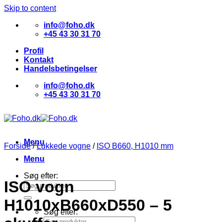
Skip to content
info@foho.dk
+45 43 30 31 70
Profil
Kontakt
Handelsbetingelser
info@foho.dk
+45 43 30 31 70
Menu
Forside
/
Lukkede vogne
/
ISO B660, H1010 mm
Menu
Søg efter:
ISO vogn
H1010xB660xD550 – 5
Søg efter: