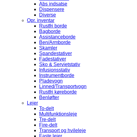
Abs indsatse
Dispensere
Diverse
Opr. inventar
Rustfri borde
Bagborde
Assistanceborde
Ben/Armborde
Skamler
Spandestativer
Fadestativer
Sko & Servietstativ
Infusionsstativ
Instrumentborde
Pladevogn
Linned/Transportvogn
Rustfri køreborde
Benløfter
Lejer
To-delt
Multifunktionsleje
Tre-delt
Fire-delt
Transport og hvileleje
Faste lejer