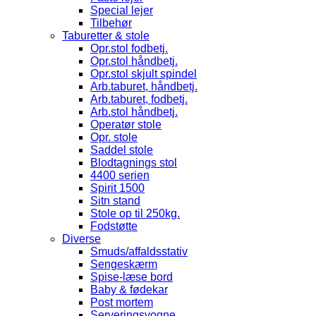
Special lejer
Tilbehør
Taburetter & stole
Opr.stol fodbetj.
Opr.stol håndbetj.
Opr.stol skjult spindel
Arb.taburet, håndbetj.
Arb.taburet, fodbetj.
Arb.stol håndbetj.
Operatør stole
Opr. stole
Saddel stole
Blodtagnings stol
4400 serien
Spirit 1500
Sitn stand
Stole op til 250kg.
Fodstøtte
Diverse
Smuds/affaldsstativ
Sengeskærm
Spise-læse bord
Baby & fødekar
Post mortem
Serveringsvogne