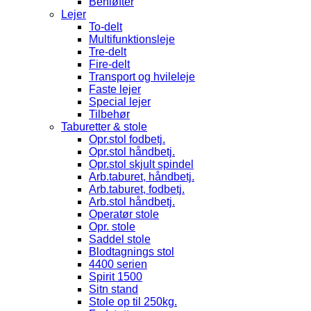
Benløfter
Lejer
To-delt
Multifunktionsleje
Tre-delt
Fire-delt
Transport og hvileleje
Faste lejer
Special lejer
Tilbehør
Taburetter & stole
Opr.stol fodbetj.
Opr.stol håndbetj.
Opr.stol skjult spindel
Arb.taburet, håndbetj.
Arb.taburet, fodbetj.
Arb.stol håndbetj.
Operatør stole
Opr. stole
Saddel stole
Blodtagnings stol
4400 serien
Spirit 1500
Sitn stand
Stole op til 250kg.