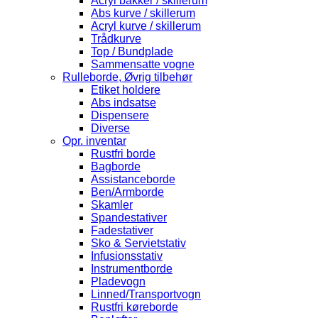
Acryl bakker / skillerum
Abs kurve / skillerum
Acryl kurve / skillerum
Trådkurve
Top / Bundplade
Sammensatte vogne
Rulleborde, Øvrig tilbehør
Etiket holdere
Abs indsatse
Dispensere
Diverse
Opr. inventar
Rustfri borde
Bagborde
Assistanceborde
Ben/Armborde
Skamler
Spandestativer
Fadestativer
Sko & Servietstativ
Infusionsstativ
Instrumentborde
Pladevogn
Linned/Transportvogn
Rustfri køreborde