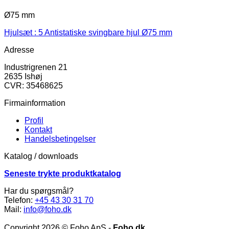
Ø75 mm
Hjulsæt : 5 Antistatiske svingbare hjul Ø75 mm
Adresse
Industrigrenen 21
2635 Ishøj
CVR: 35468625
Firmainformation
Profil
Kontakt
Handelsbetingelser
Katalog / downloads
Seneste trykte produktkatalog
Har du spørgsmål?
Telefon:
+45 43 30 31 70
Mail:
info@foho.dk
Copyright 2026 © Foho ApS -
Foho.dk