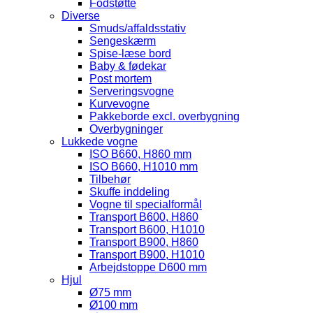
Fodstøtte
Diverse
Smuds/affaldsstativ
Sengeskærm
Spise-læse bord
Baby & fødekar
Post mortem
Serveringsvogne
Kurvevogne
Pakkeborde excl. overbygning
Overbygninger
Lukkede vogne
ISO B660, H860 mm
ISO B660, H1010 mm
Tilbehør
Skuffe inddeling
Vogne til specialformål
Transport B600, H860
Transport B600, H1010
Transport B900, H860
Transport B900, H1010
Arbejdstoppe D600 mm
Hjul
Ø75 mm
Ø100 mm