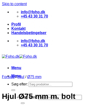
Skip to content
info@foho.dk
+45 43 30 31 70
Profil
Kontakt
Handelsbetingelser
info@foho.dk
+45 43 30 31 70
Menu
Menu
Forside
/
Hjul
/
Ø75 mm
Søg efter:
Hjul Ø75 mm m. bolt
Søg efter: