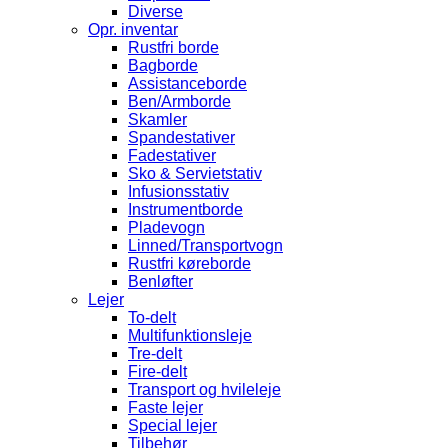
Diverse
Opr. inventar
Rustfri borde
Bagborde
Assistanceborde
Ben/Armborde
Skamler
Spandestativer
Fadestativer
Sko & Servietstativ
Infusionsstativ
Instrumentborde
Pladevogn
Linned/Transportvogn
Rustfri køreborde
Benløfter
Lejer
To-delt
Multifunktionsleje
Tre-delt
Fire-delt
Transport og hvileleje
Faste lejer
Special lejer
Tilbehør