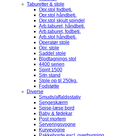
Taburetter & stole
Opr.stol fodbetj.
Opr.stol håndbetj.
Opr.stol skjult spindel
Arb.taburet, håndbetj.
Arb.taburet, fodbetj.
Arb.stol håndbetj.
Operatør stole
Opr. stole
Saddel stole
Blodtagnings stol
4400 serien
Spirit 1500
Sitn stand
Stole op til 250kg.
Fodstøtte
Diverse
Smuds/affaldsstativ
Sengeskærm
Spise-læse bord
Baby & fødekar
Post mortem
Serveringsvogne
Kurvevogne
Pakkeborde excl. overbygning