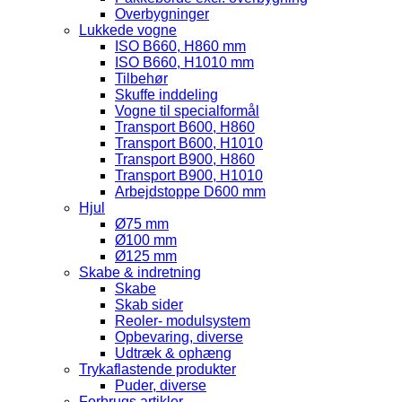
Overbygninger
Lukkede vogne
ISO B660, H860 mm
ISO B660, H1010 mm
Tilbehør
Skuffe inddeling
Vogne til specialformål
Transport B600, H860
Transport B600, H1010
Transport B900, H860
Transport B900, H1010
Arbejdstoppe D600 mm
Hjul
Ø75 mm
Ø100 mm
Ø125 mm
Skabe & indretning
Skabe
Skab sider
Reoler- modulsystem
Opbevaring, diverse
Udtræk & ophæng
Trykaflastende produkter
Puder, diverse
Forbrugs artikler