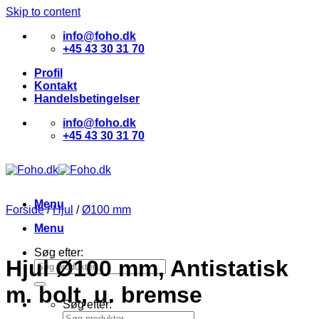
Skip to content
info@foho.dk
+45 43 30 31 70
Profil
Kontakt
Handelsbetingelser
info@foho.dk
+45 43 30 31 70
Menu
Forside
/
Hjul
/
Ø100 mm
Menu
Søg efter:
Hjul Ø100 mm, Antistatisk
m. bolt, u. bremse
Søg efter: