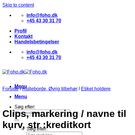
Skip to content
info@foho.dk
+45 43 30 31 70
Profil
Kontakt
Handelsbetingelser
info@foho.dk
+45 43 30 31 70
Menu
Forside
/
Rulleborde, Øvrig tilbehør
/
Etiket holdere
Menu
Søg efter:
Clips, markering / navne til
kurv, str :kreditkort
Søg efter: