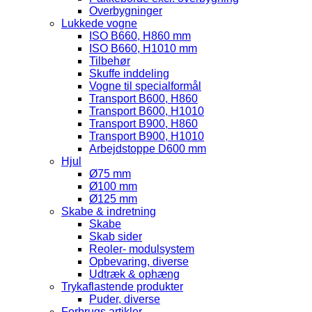
Overbygninger
Lukkede vogne
ISO B660, H860 mm
ISO B660, H1010 mm
Tilbehør
Skuffe inddeling
Vogne til specialformål
Transport B600, H860
Transport B600, H1010
Transport B900, H860
Transport B900, H1010
Arbejdstoppe D600 mm
Hjul
Ø75 mm
Ø100 mm
Ø125 mm
Skabe & indretning
Skabe
Skab sider
Reoler- modulsystem
Opbevaring, diverse
Udtræk & ophæng
Trykaflastende produkter
Puder, diverse
Forbrugs artikler