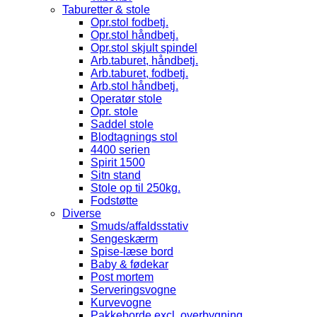
Taburetter & stole
Opr.stol fodbetj.
Opr.stol håndbetj.
Opr.stol skjult spindel
Arb.taburet, håndbetj.
Arb.taburet, fodbetj.
Arb.stol håndbetj.
Operatør stole
Opr. stole
Saddel stole
Blodtagnings stol
4400 serien
Spirit 1500
Sitn stand
Stole op til 250kg.
Fodstøtte
Diverse
Smuds/affaldsstativ
Sengeskærm
Spise-læse bord
Baby & fødekar
Post mortem
Serveringsvogne
Kurvevogne
Pakkeborde excl. overbygning