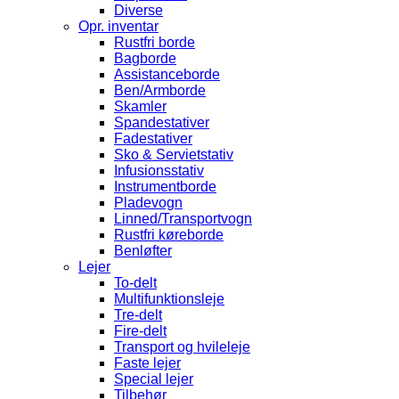
Diverse
Opr. inventar
Rustfri borde
Bagborde
Assistanceborde
Ben/Armborde
Skamler
Spandestativer
Fadestativer
Sko & Servietstativ
Infusionsstativ
Instrumentborde
Pladevogn
Linned/Transportvogn
Rustfri køreborde
Benløfter
Lejer
To-delt
Multifunktionsleje
Tre-delt
Fire-delt
Transport og hvileleje
Faste lejer
Special lejer
Tilbehør