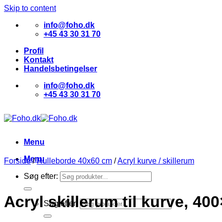
Skip to content
info@foho.dk
+45 43 30 31 70
Profil
Kontakt
Handelsbetingelser
info@foho.dk
+45 43 30 31 70
Menu
Menu
Forside
/
Rulleborde 40x60 cm
/
Acryl kurve / skillerum
Søg efter:
Acryl skillerum til kurve, 4
Søg efter: