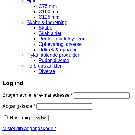
Hjul
Ø75 mm
Ø100 mm
Ø125 mm
Skabe & indretning
Skabe
Skab sider
Reoler- modulsystem
Opbevaring, diverse
Udtræk & ophæng
Trykaflastende produkter
Puder, diverse
Forbrugs artikler
Diverse
Log ind
Brugernavn eller e-mailadresse
*
Adgangskode
*
Husk mig
Log ind
Mistet din adgangskode?