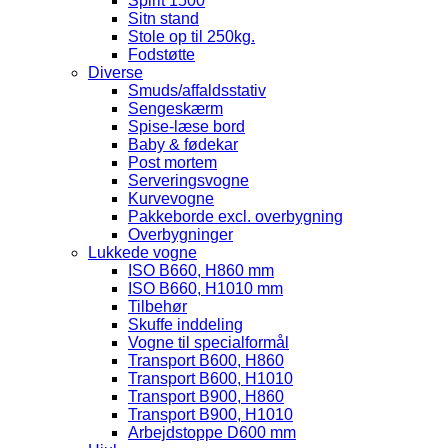
Spirit 1500
Sitn stand
Stole op til 250kg.
Fodstøtte
Diverse
Smuds/affaldsstativ
Sengeskærm
Spise-læse bord
Baby & fødekar
Post mortem
Serveringsvogne
Kurvevogne
Pakkeborde excl. overbygning
Overbygninger
Lukkede vogne
ISO B660, H860 mm
ISO B660, H1010 mm
Tilbehør
Skuffe inddeling
Vogne til specialformål
Transport B600, H860
Transport B600, H1010
Transport B900, H860
Transport B900, H1010
Arbejdstoppe D600 mm