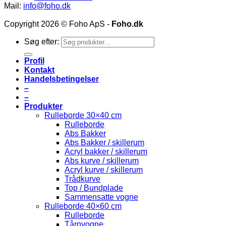
Mail:
info@foho.dk
Copyright 2026 © Foho ApS -
Foho.dk
Søg efter:
Profil
Kontakt
Handelsbetingelser
–
–
Produkter
Rulleborde 30×40 cm
Rulleborde
Abs Bakker
Abs Bakker / skillerum
Acryl bakker / skillerum
Abs kurve / skillerum
Acryl kurve / skillerum
Trådkurve
Top / Bundplade
Sammensatte vogne
Rulleborde 40×60 cm
Rulleborde
Tårnvogne