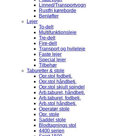
Linned/Transportvogn
Rustfri køreborde
Benløfter
Lejer
To-delt
Multifunktionsleje
Tre-delt
Fire-delt
Transport og hvileleje
Faste lejer
Special lejer
Tilbehør
Taburetter & stole
Opr.stol fodbetj.
Opr.stol håndbetj.
Opr.stol skjult spindel
Arb.taburet, håndbetj.
Arb.taburet, fodbetj.
Arb.stol håndbetj.
Operatør stole
Opr. stole
Saddel stole
Blodtagnings stol
4400 serien