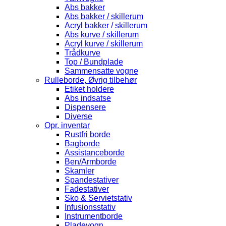
Abs bakker
Abs bakker / skillerum
Acryl bakker / skillerum
Abs kurve / skillerum
Acryl kurve / skillerum
Trådkurve
Top / Bundplade
Sammensatte vogne
Rulleborde, Øvrig tilbehør
Etiket holdere
Abs indsatse
Dispensere
Diverse
Opr. inventar
Rustfri borde
Bagborde
Assistanceborde
Ben/Armborde
Skamler
Spandestativer
Fadestativer
Sko & Servietstativ
Infusionsstativ
Instrumentborde
Pladevogn