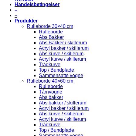
Handelsbetingelser
–
–
Produkter
Rulleborde 30×40 cm
Rulleborde
Abs Bakker
Abs Bakker / skillerum
Acryl bakker / skillerum
Abs kurve / skillerum
Acryl kurve / skillerum
Trådkurve
Top / Bundplade
Sammensatte vogne
Rulleborde 40×60 cm
Rulleborde
Tårnvogne
Abs bakker
Abs bakker / skillerum
Acryl bakker / skillerum
Abs kurve / skillerum
Acryl kurve / skillerum
Trådkurve
Top / Bundplade
Sammensatte vogne