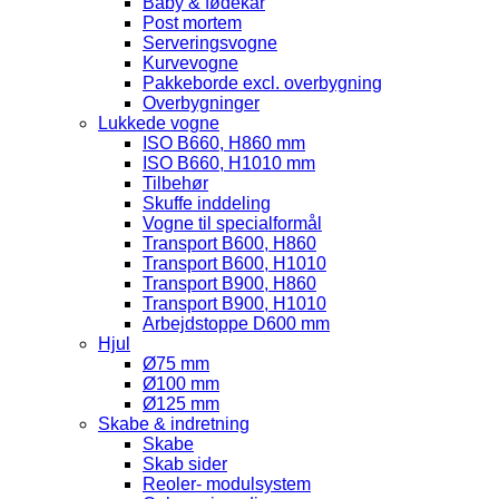
Baby & fødekar
Post mortem
Serveringsvogne
Kurvevogne
Pakkeborde excl. overbygning
Overbygninger
Lukkede vogne
ISO B660, H860 mm
ISO B660, H1010 mm
Tilbehør
Skuffe inddeling
Vogne til specialformål
Transport B600, H860
Transport B600, H1010
Transport B900, H860
Transport B900, H1010
Arbejdstoppe D600 mm
Hjul
Ø75 mm
Ø100 mm
Ø125 mm
Skabe & indretning
Skabe
Skab sider
Reoler- modulsystem