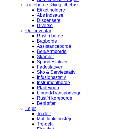
Rulleborde, Øvrig tilbehør
Etiket holdere
Abs indsatse
Dispensere
Diverse
Opr. inventar
Rustfri borde
Bagborde
Assistanceborde
Ben/Armborde
Skamler
Spandestativer
Fadestativer
Sko & Servietstativ
Infusionsstativ
Instrumentborde
Pladevogn
Linned/Transportvogn
Rustfri køreborde
Benløfter
Lejer
To-delt
Multifunktionsleje
Tre-delt