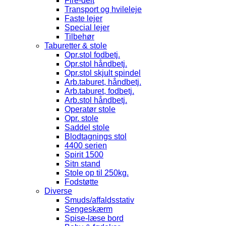
Fire-delt
Transport og hvileleje
Faste lejer
Special lejer
Tilbehør
Taburetter & stole
Opr.stol fodbetj.
Opr.stol håndbetj.
Opr.stol skjult spindel
Arb.taburet, håndbetj.
Arb.taburet, fodbetj.
Arb.stol håndbetj.
Operatør stole
Opr. stole
Saddel stole
Blodtagnings stol
4400 serien
Spirit 1500
Sitn stand
Stole op til 250kg.
Fodstøtte
Diverse
Smuds/affaldsstativ
Sengeskærm
Spise-læse bord