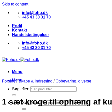
Skip to content
info@foho.dk
+45 43 30 31 70
Profil
Kontakt
Handelsbetingelser
info@foho.dk
+45 43 30 31 70
Menu
Menu
Forside
/
Skabe & indretning
/
Opbevaring, diverse
Søg efter:
1 sæt kroge til ophæng af k
Søg efter: